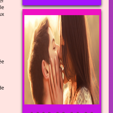
er
le
ux
ée
de