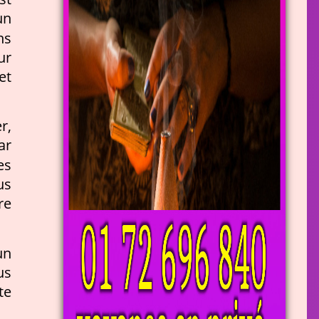
un
ns
ur
et
r,
ar
es
us
re
un
us
te