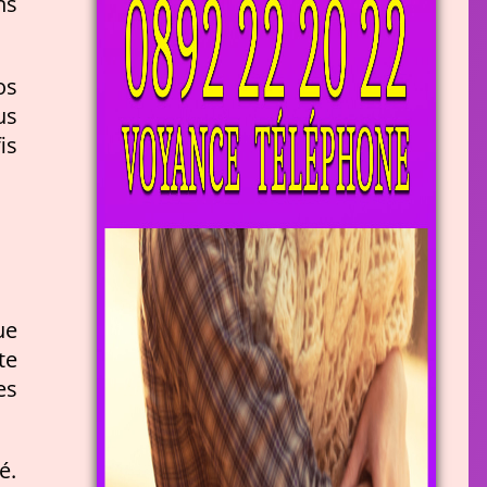
ns
os
us
is
ue
te
es
é.