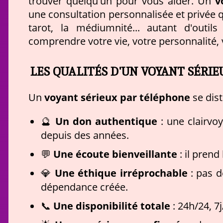
v
trouver quelqu'un pour vous aider. Un
une consultation personnalisée et privée qu
tarot, la médiumnité... autant d'outi
comprendre votre vie, votre personnalité, 
LES QUALITÉS D'UN VOYANT SÉRI
voyant sérieux par téléphone
Un
se dist
🔮
Un don authentique
: une clairvo
depuis des années.
💬
Une écoute bienveillante
: il pren
💎
Une éthique irréprochable
: pas d
dépendance créée.
📞
Une disponibilité totale
: 24h/24, 7