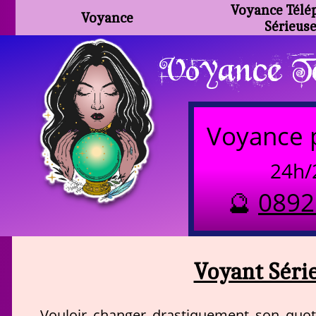
Voyance Télé
Voyance
Sérieus
Voyance Te
Voyance 
24h/
🔮
0892
Voyant Séri
Vouloir changer drastiquement son quoti