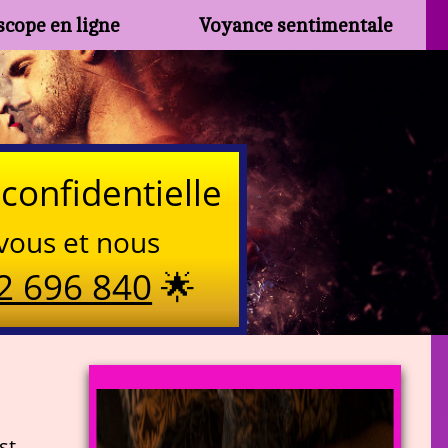
cope en ligne
Voyance sentimentale
confidentielle
vous et nous
2 696 840
🌟
st