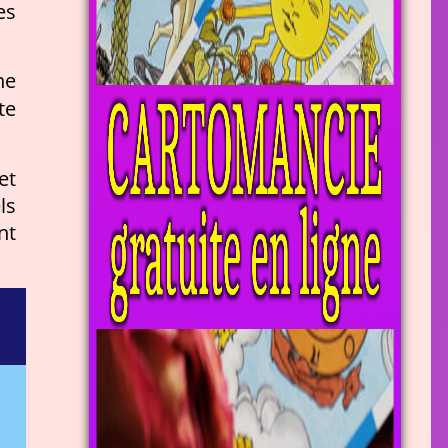
es
ne
te
et
ls
nt