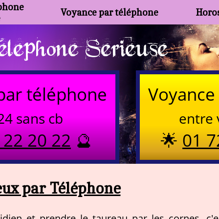
phone
Voyance par téléphone
Horos
e
lephone Serieuse
par téléphone
Voyance 
24 sans cb
entre 
 22 20 22
🔮
🌟
01 7
eux par Téléphone
dien et prendre le taureau par les cornes, c'e