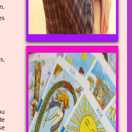
n.
es
s,
ou
de
se