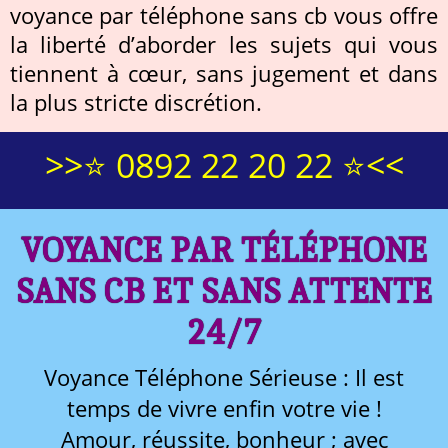
voyance par téléphone sans cb vous offre
la liberté d’aborder les sujets qui vous
tiennent à cœur, sans jugement et dans
la plus stricte discrétion.
>>⭐ 0892 22 20 22 ⭐<<
VOYANCE PAR TÉLÉPHONE
SANS CB ET SANS ATTENTE
24/7
Voyance Téléphone Sérieuse : Il est
temps de vivre enfin votre vie !
Amour, réussite, bonheur ; avec