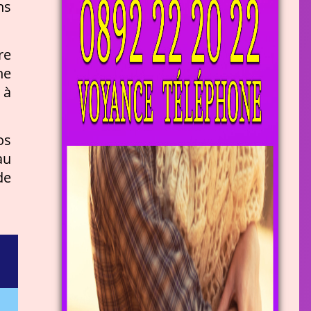
ns
re
ne
 à
os
au
de