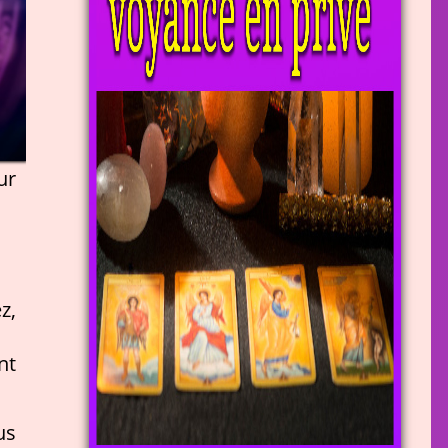
ur
z,
nt
us