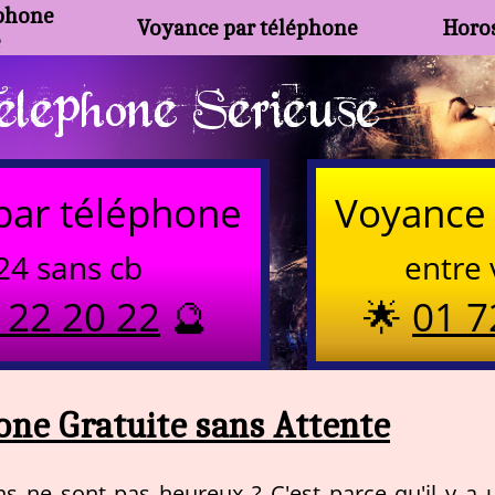
phone
Voyance par téléphone
Horos
e
lephone Serieuse
par téléphone
Voyance 
24 sans cb
entre 
 22 20 22
🔮
🌟
01 7
ne Gratuite sans Attente
s ne sont pas heureux ? C'est parce qu'il y a 