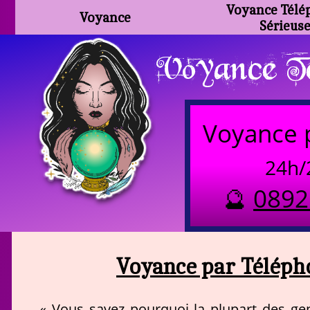
Voyance Télé
Voyance
Sérieus
Voyance Te
Voyance 
24h/
🔮
0892
Voyance par Télépho
« Vous savez pourquoi la plupart des gen