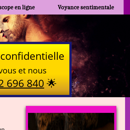
cope en ligne
Voyance sentimentale
confidentielle
vous et nous
2 696 840
🌟
un