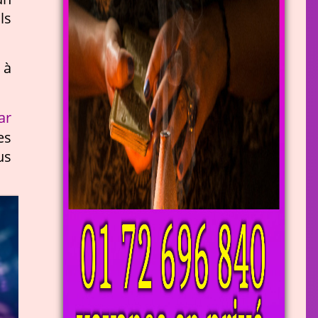
ls
 à
ar
es
us