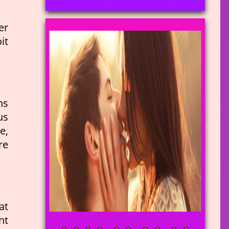
er
it
ns
us
e,
re
at
nt