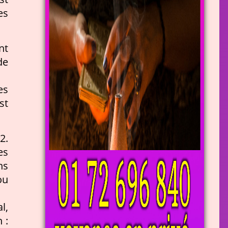
es
nt
de
es
st
2.
es
ns
ou
l,
 :