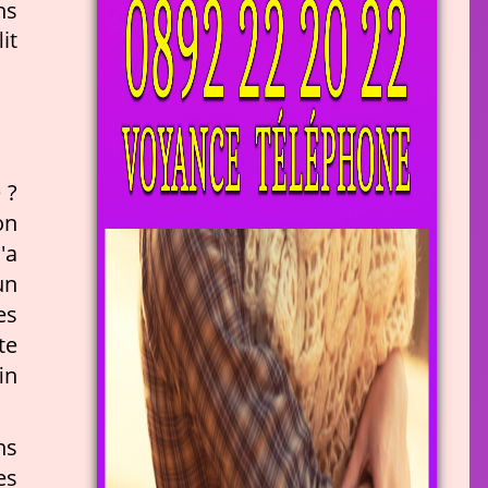
ns
it
 ?
on
'a
un
es
te
in
ns
es