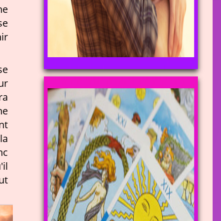
ne
se
ir
se
ur
ra
ne
nt
la
nc
il
ut