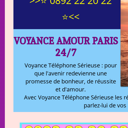
>>⭐ 0892 22 20 22
⭐<<
VOYANCE AMOUR PARIS
24/7
Voyance Téléphone Sérieuse : pour
que l'avenir redevienne une
promesse de bonheur, de réussite
et d'amour.
Avec Voyance Téléphone Sérieuse les ré
parlez-lui de vos