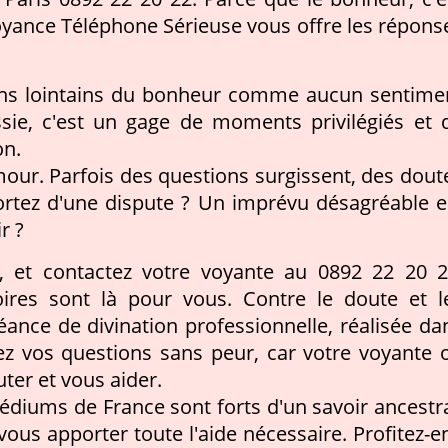
Voyance Téléphone Sérieuse vous offre les répons
zons lointains du bonheur comme aucun sentime
ssie, c'est un gage de moments privilégiés et 
on.
mour. Parfois des questions surgissent, des dout
sortez d'une dispute ? Un imprévu désagréable e
r ?
s, et contactez votre voyante au 0892 22 20 2
oires sont là pour vous. Contre le doute et l
éance de divination professionnelle, réalisée da
sez vos questions sans peur, car votre voyante 
ter et vous aider.
édiums de France sont forts d'un savoir ancestra
r vous apporter toute l'aide nécessaire. Profitez-en