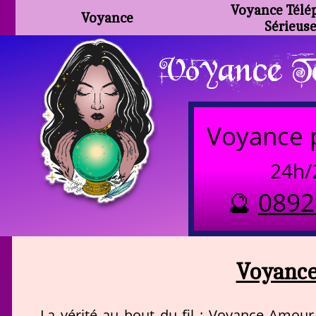
Voyance Télé
Voyance
Sérieus
Voyance Te
Voyance 
24h/
🔮
0892
Voyance
La vérité au bout du fil : Voyance Amour