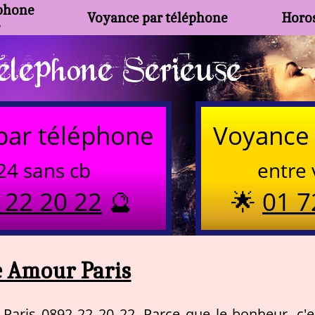
phone
Voyance par téléphone
Horos
e
lephone Serieuse
par téléphone
Voyance 
24 sans cb
entre 
 22 20 22
🔮
🌟
01 7
 Amour Paris
 Paris 0892 22 20 22. Parce que le bonheur, c'e