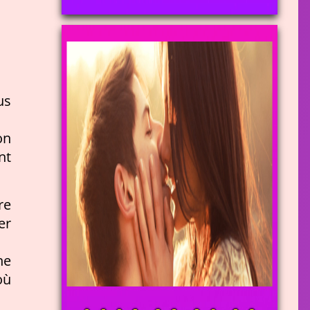
us
on
nt
re
er
ne
où