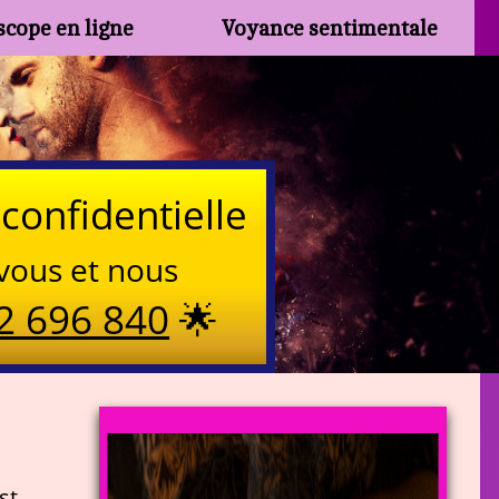
cope en ligne
Voyance sentimentale
confidentielle
vous et nous
2 696 840
🌟
st