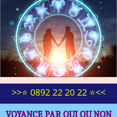
>>⭐ 0892 22 20 22 ⭐<<
VOYANCE PAR OUI OU NON