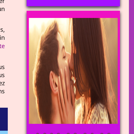
er
un
s,
in
te
us
us
ez
ns