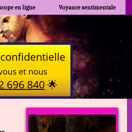
cope en ligne
Voyance sentimentale
confidentielle
vous et nous
2 696 840
🌟
ns