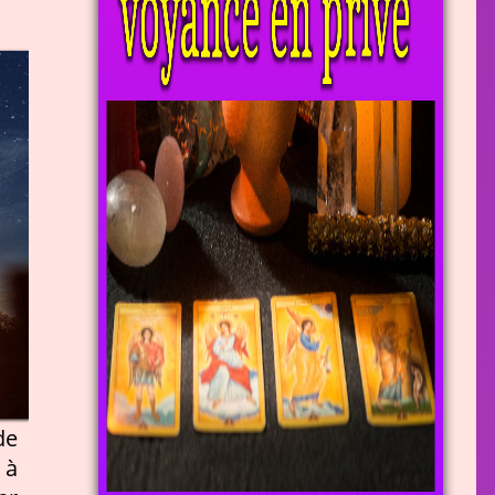
de
 à