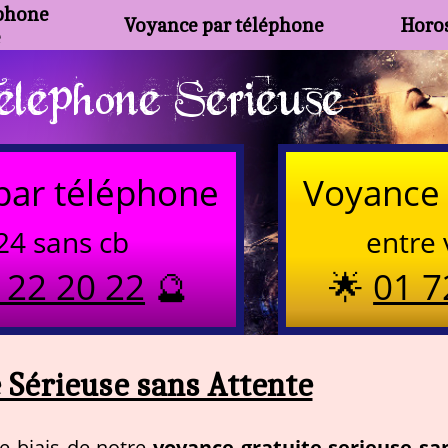
phone
Voyance par téléphone
Horos
e
lephone Serieuse
par téléphone
Voyance 
24 sans cb
entre 
 22 20 22
🔮
🌟
01 7
 Sérieuse sans Attente
voyance gratuite serieuse sa
e biais de notre