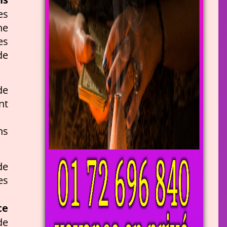
es
ne
es
de
de
nt
ns
de
es
te
de