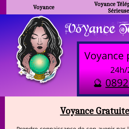
Voyance Télé
Voyance
Sérieus
Voyance Te
Voyance 
24h/
🔮
0892
Voyance Gratuite
Prendre connaissance de son avenir par l