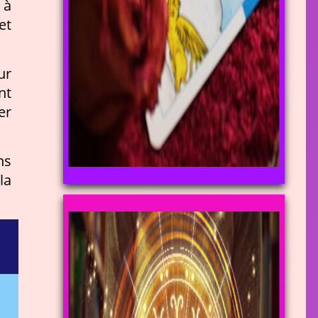
 à
et
ur
nt
er
ns
la