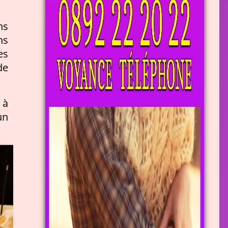
ns
ns
es
de
 à
un