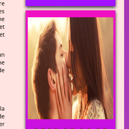
re
es
ne
et
et
un
ne
de
la
de
er