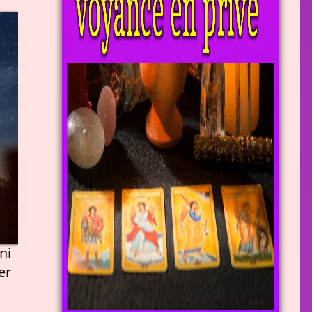
ni
er