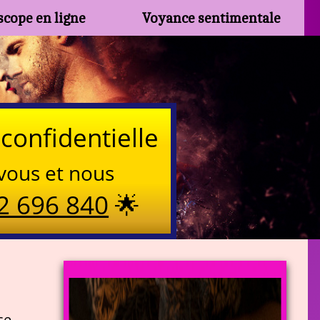
cope en ligne
Voyance sentimentale
confidentielle
vous et nous
2 696 840
🌟
ce