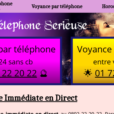
phone
Voyance par téléphone
Horos
e
lephone Serieuse
par téléphone
Voyance 
24 sans cb
entre 
 22 20 22
🔮
🌟
01 7
e Immédiate en Direct
te immédiate en direct
au 0892 22 20 22. Par