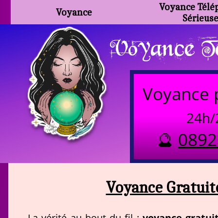
Voyance Télé
Voyance
Sérieus
Voyance Te
Voyance 
24h/
🔮
0892
Voyance Gratuit
voyance gratui
La vérité au bout du fil :