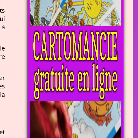
ts
ui
 à
le
re
er
es
la
et