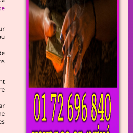
se
ur
ou
de
ns
nt
re
ar
ne
es