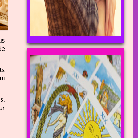
us
de
ts
ui
s.
ur