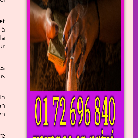
et
 à
la
ur
es
ns
la
on
en
re