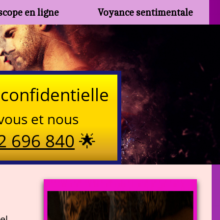
cope en ligne
Voyance sentimentale
confidentielle
vous et nous
2 696 840
🌟
el