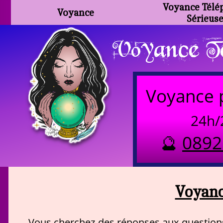
Voyance Télé
Voyance
Sérieus
Voyance Te
Voyance 
24h/
🔮
0892
Voyanc
Vous cherchez des réponses aux questions 