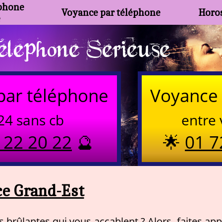
phone
Voyance par téléphone
Horos
e
lephone Serieuse
par téléphone
Voyance 
24 sans cb
entre 
 22 20 22
🔮
🌟
01 7
e Grand-Est
brûlantes qui vous accablent ? Alors, faites app