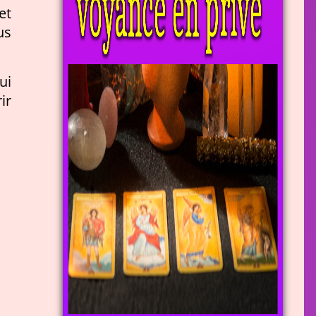
et
us
ui
ir