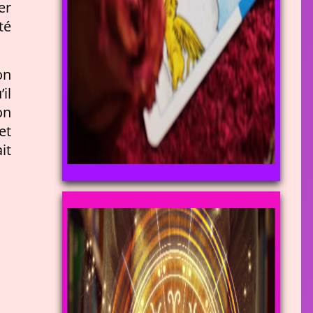
er
té
on
il
on
et
it