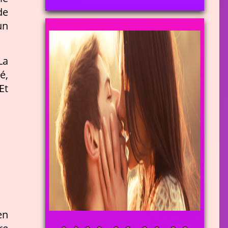
de
un
La
é,
Et
en