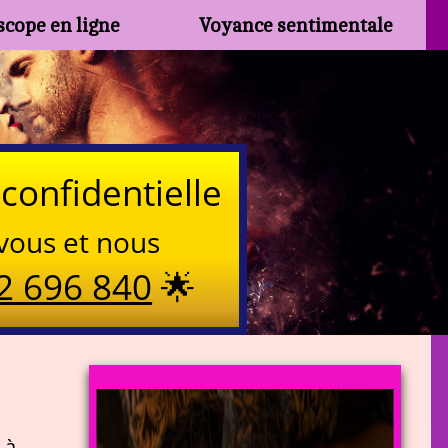
cope en ligne
Voyance sentimentale
confidentielle
vous et nous
2 696 840
🌟
 à