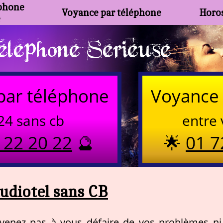
phone
Voyance par téléphone
Horos
e
lephone Serieuse
par téléphone
Voyance 
24 sans cb
entre 
 22 20 22
🔮
🌟
01 7
udiotel sans CB
rvenez pas à vous défaire de vos problèmes ni