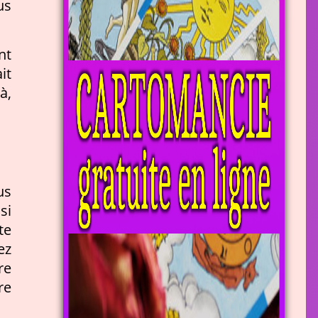
us
nt
it
à,
us
si
te
ez
re
re