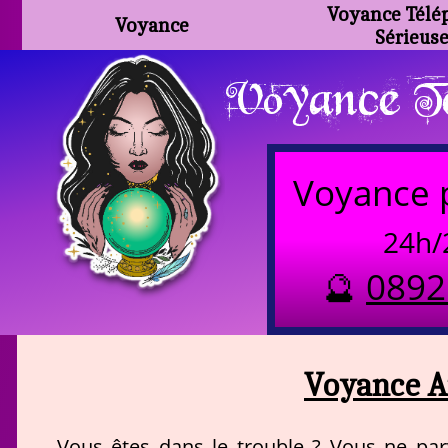
Voyance Télé
Voyance
Sérieus
Voyance Te
Voyance 
24h/
🔮
0892
Voyance A
Vous êtes dans le trouble ? Vous ne pa