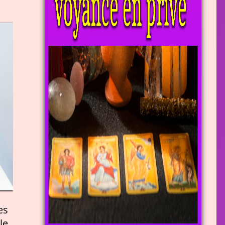
es
le