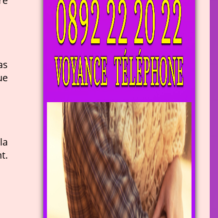
re
as
ue
la
t.