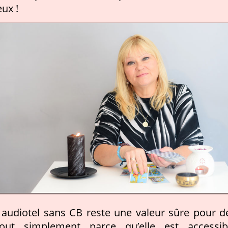
ux !
audiotel sans CB reste une valeur sûre pour d
out simplement parce qu’elle est accessib