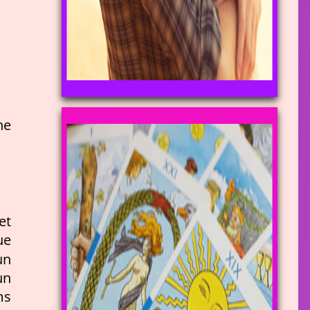
ne
et
ue
un
un
ms