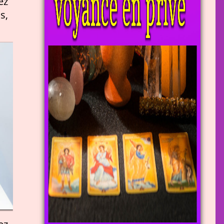
ez
s,