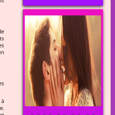
ez
de
ts
es
en
es
 à
e.
nt