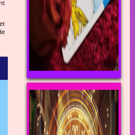
nt
et
de