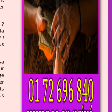
er
 ?
la
 !
us
sa
ur
ge
er
ts
us