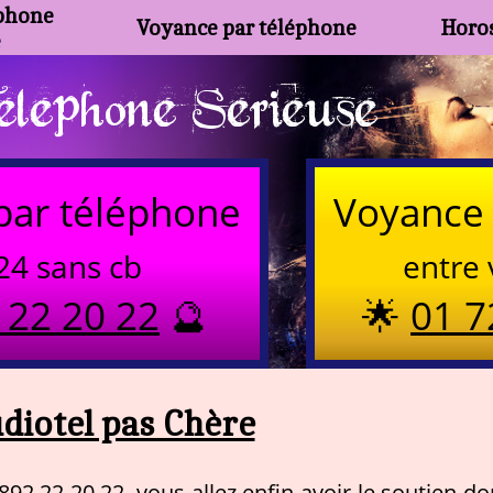
phone
Voyance par téléphone
Horos
e
lephone Serieuse
par téléphone
Voyance 
24 sans cb
entre 
 22 20 22
🔮
🌟
01 7
diotel pas Chère
92 22 20 22, vous allez enfin avoir le soutien do