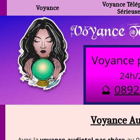
Voyance Télé
Voyance
Sérieus
Voyance Te
Voyance 
24h/
🔮
0892
Voyance Au
voyance audiotel pas chère
Avec la
au 08