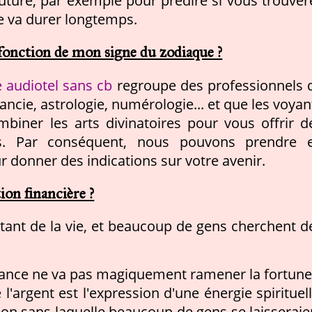
uture, par exemple pour prédire si vous trouver
le va durer longtemps.
fonction de mon signe du zodiaque ?
 audiotel sans cb
regroupe des professionnels 
ancie, astrologie, numérologie... et que les voyan
biner les arts divinatoires pour vous offrir d
es. Par conséquent, nous pouvons prendre 
 donner des indications sur votre avenir.
on financière ?
rtant de la vie, et beaucoup de gens cherchent d
yance ne va pas magiquement ramener la fortune
 l'argent est l'expression d'une énergie spirituell
ion sans laquelle beaucoup de gens se laisseraie