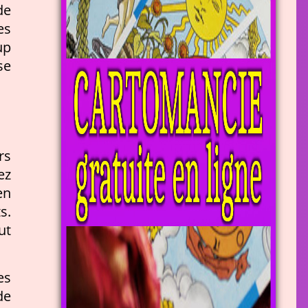
de
es
up
se
rs
ez
en
s.
ut
es
de