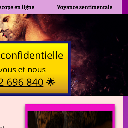
cope en ligne
Voyance sentimentale
confidentielle
vous et nous
2 696 840
🌟
nt