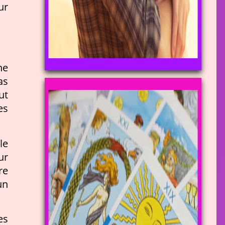
ur
ne
as
ut
es
le
ur
re
un
es