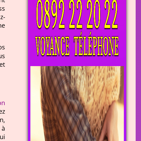
ss
z-
ne
os
us
et
on
ez
n,
 à
ui