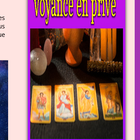
es
us
ue