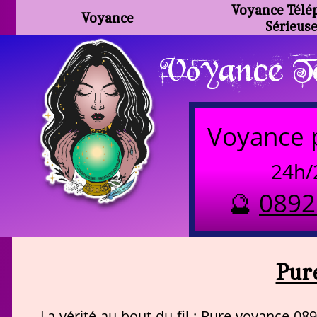
Voyance Télé
Voyance
Sérieus
Voyance Te
Voyance 
24h/
🔮
0892
Pur
La vérité au bout du fil : Pure voyance 08