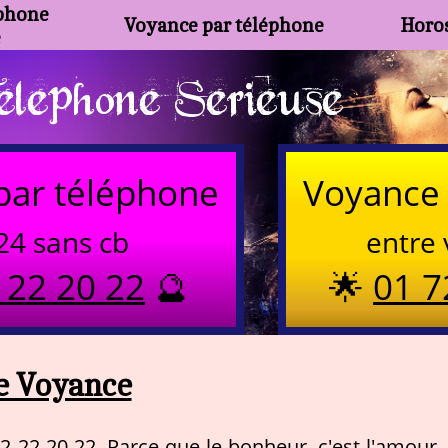
phone
Voyance par téléphone
Horos
e
lephone Serieuse
par téléphone
Voyance 
24 sans cb
entre 
 22 20 22
🔮
🌟
01 7
e Voyance
92 22 20 22. Parce que le bonheur, c'est l'amour, 