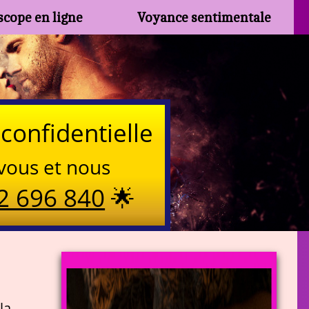
cope en ligne
Voyance sentimentale
confidentielle
vous et nous
2 696 840
🌟
la