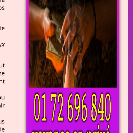
os
te
ux
ut
ne
nt
ou
ir
us
de