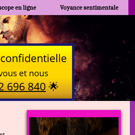
cope en ligne
Voyance sentimentale
confidentielle
vous et nous
2 696 840
🌟
et