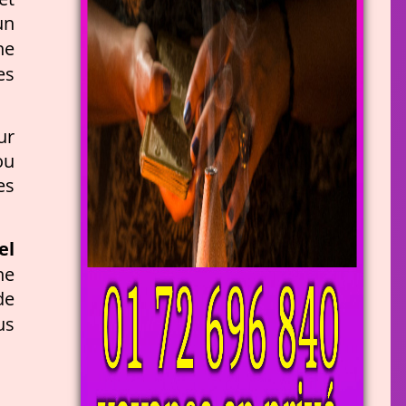
un
ne
es
ur
ou
es
el
ne
de
us