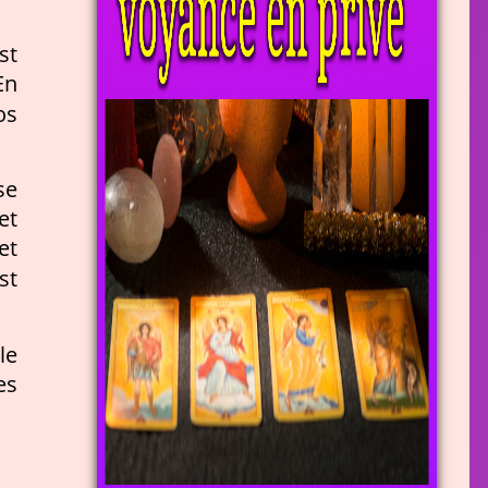
st
En
os
se
et
et
st
le
es