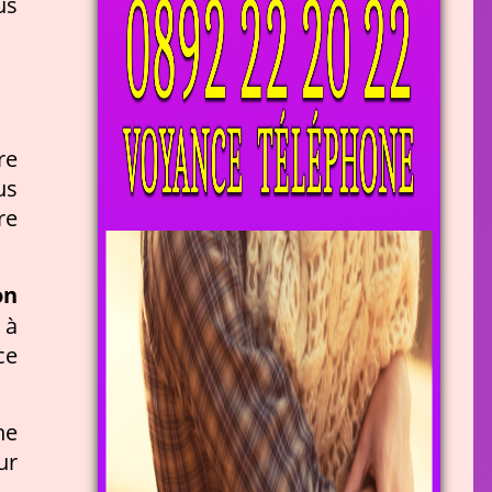
us
re
us
re
on
 à
ce
ne
ur