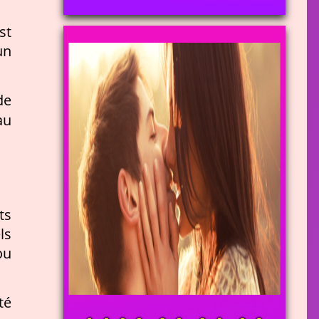
st
un
de
au
ts
ls
ou
té