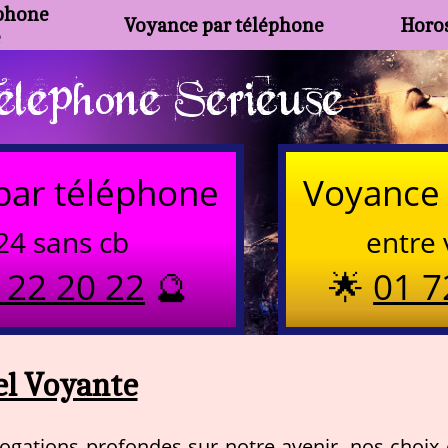
phone
Voyance par téléphone
Horos
e
lephone Serieuse
par téléphone
Voyance 
24 sans cb
entre 
 22 20 22
🔮
🌟
01 7
l Voyante
rogations profondes sur notre avenir, nos choix 