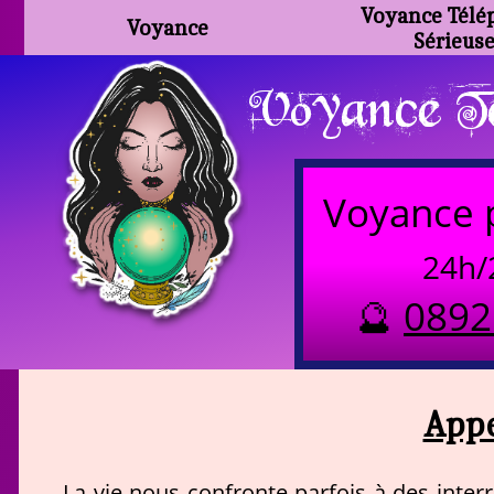
Voyance Télé
Voyance
Sérieus
Voyance Te
Voyance 
24h/
🔮
0892
Appe
La vie nous confronte parfois à des inter